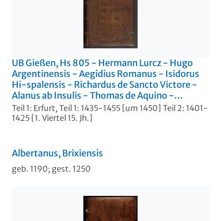
UB Gießen, Hs 805 - Hermann Lurcz - Hugo
Argentinensis - Aegidius Romanus - Isidorus
Hi-spalensis - Richardus de Sancto Victore -
Alanus ab Insulis - Thomas de Aquino -
Abbreviationes iuris. - UB Gießen, Hs 805
Teil 1: Erfurt, Teil 1: 1435-1455 [um 1450] Teil 2: 1401-
1425 [1. Viertel 15. Jh.]
Albertanus, Brixiensis
geb. 1190; gest. 1250