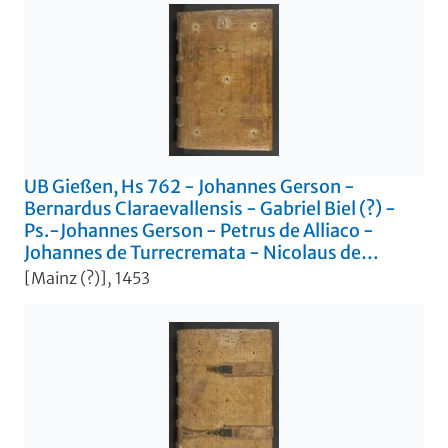
UB Gießen, Hs 762 - Johannes Gerson -
Bernardus Claraevallensis - Gabriel Biel (?) -
Ps.-Johannes Gerson - Petrus de Alliaco -
Johannes de Turrecremata - Nicolaus de
Clemangiis. - UB Gießen, Hs 762
[Mainz (?)], 1453