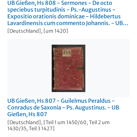
UB Gießen, Hs 808 - Sermones - De octo
speciebus turpitudinis - Ps.-Augustinus -
Expositio orationis dominicae - Hildebertus
Lavardinensis cum commento Johannis. - UB
Gießen, Hs 808
[Deutschland], [um 1420]
UB Gießen, Hs 807 - Guilelmus Peraldus -
Conradus de Saxonia - Ps. Augustinus. - UB
Gießen, Hs 807
[Deutschland], [Teil 1 um 1450/60, Teil 2 um
1430/35, Teil 3 1427]