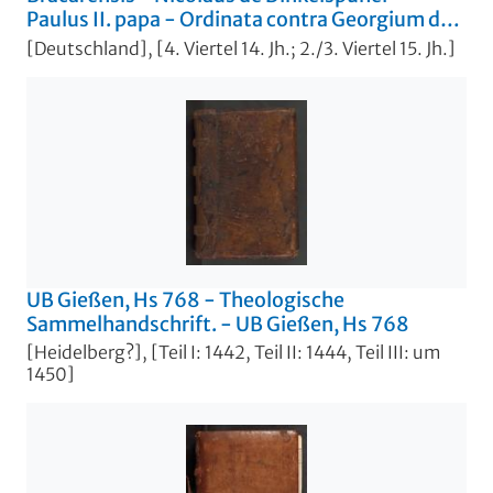
Paulus II. papa - Ordinata contra Georgium de
Podiebrad - Pius II. papa. - UB Gießen, Hs 855
[Deutschland], [4. Viertel 14. Jh.; 2./3. Viertel 15. Jh.]
UB Gießen, Hs 768 - Theologische
Sammelhandschrift. - UB Gießen, Hs 768
[Heidelberg?], [Teil I: 1442, Teil II: 1444, Teil III: um
1450]