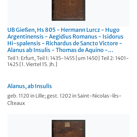
UB Gießen, Hs 805 - Hermann Lurcz - Hugo
Argentinensis - Aegidius Romanus - Isidorus
Hi-spalensis - Richardus de Sancto Victore -
Alanus ab Insulis - Thomas de Aquino -
Abbreviationes iuris. - UB Gießen, Hs 805
Teil 1: Erfurt, Teil 1: 1435-1455 [um 1450] Teil 2: 1401-
1425 [1. Viertel 15. Jh.]
Alanus, ab Insulis
geb. 1120 in Lille; gest. 1202 in Saint-Nicolas-lès-
Cîteaux