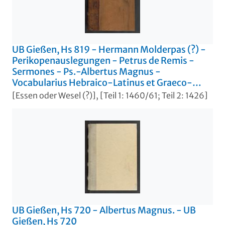
UB Gießen, Hs 819 - Hermann Molderpas (?) -
Perikopenauslegungen - Petrus de Remis -
Sermones - Ps.-Albertus Magnus -
Vocabularius Hebraico-Latinus et Graeco-
Latinus. - UB Gießen, Hs 819
[Essen oder Wesel (?)], [Teil 1: 1460/61; Teil 2: 1426]
UB Gießen, Hs 720 - Albertus Magnus. - UB
Gießen, Hs 720