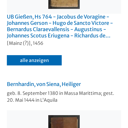
UB Gießen, Hs 764 - Jacobus de Voragine -
Johannes Gerson - Hugo de Sancto Victore -
Bernardus Claraevallensis - Augustinus -
Johannes Scotus Eriugena - Richardus de
Sancto Victore. - UB Gießen, Hs 764
[Mainz (?)], 1456
alle anzeigen
Bernhardin, von Siena, Heiliger
geb. 8. September 1380 in Massa Marittima; gest.
20. Mai 1444 in L'Aquila