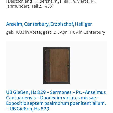
[Deutschland] Hilbersheim, [Teil 1: 4. Viertel 14.
Jahrhundert; Teil 2: 1433]
Anselm, Canterbury, Erzbischof, Heiliger
geb. 1033 in Aosta; gest. 21. April 1109 in Canterbury
UB Gießen, Hs 829 - Sermones - Ps.-Anselmus
Cantuariensis - Duodecim virtutes missae -
Expositio septem psalmorum poenitentialium.
- UB Gießen, Hs 829