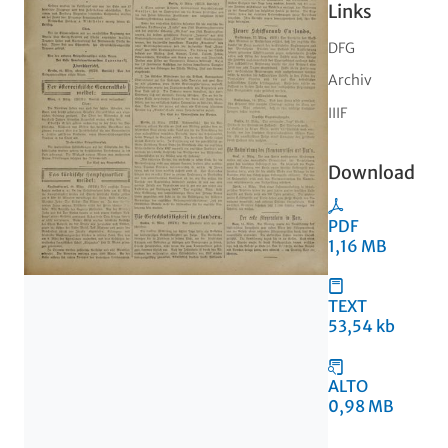
Links
DFG
Archiv
IIIF
Download
PDF
1,16 MB
TEXT
53,54 kb
ALTO
0,98 MB