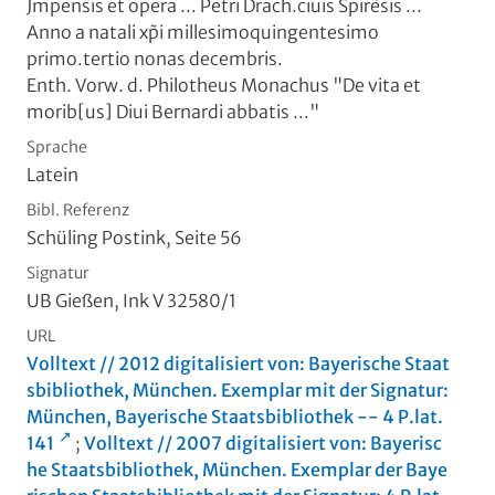
Jmpensis et opera ... Petri Drach.ciuis Spirẽsis ...
Anno a natali xp̃i millesimoquingentesimo
primo.tertio nonas decembris.
Enth. Vorw. d. Philotheus Monachus "De vita et
morib[us] Diui Bernardi abbatis ..."
Sprache
Latein
Bibl. Referenz
Schüling Postink, Seite 56
Signatur
UB Gießen, Ink V 32580/1
URL
Volltext // 2012 digitalisiert von: Bayerische Staat
sbibliothek, München. Exemplar mit der Signatur:
München, Bayerische Staatsbibliothek -- 4 P.lat.
141
;
Volltext // 2007 digitalisiert von: Bayerisc
he Staatsbibliothek, München. Exemplar der Baye