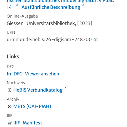
rischen Staatsbibliothek mit der Signatur: 4 P.lat.
141
;
Ausführliche Beschreibung
Online-Ausgabe
Giessen : Universitätsbibliothek, [2023]
URN
urn:nbn:de:hebis:26-digisam-248200
Links
DFG
Im DFG-Viewer ansehen
Nachweis
HeBIS Verbundkatalog
Archiv
METS (OAI-PMH)
IIIF
IIIF-Manifest