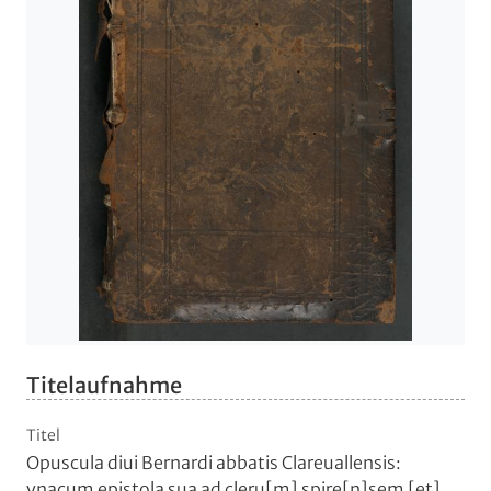
Titelaufnahme
Titel
Opuscula diui Bernardi abbatis Clareuallensis:
vnacum epistola sua ad cleru[m] spire[n]sem [et]