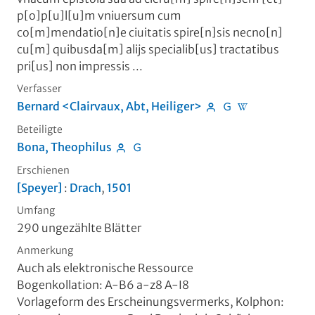
p[o]p[u]l[u]m vniuersum cum
co[m]mendatio[n]e ciuitatis spire[n]sis necno[n]
cu[m] quibusda[m] alijs specialib[us] tractatibus
pri[us] non impressis ...
Verfasser
Bernard <Clairvaux, Abt, Heiliger>
Beteiligte
Bona, Theophilus
Erschienen
[Speyer]
:
Drach
,
1501
Umfang
290 ungezählte Blätter
Anmerkung
Auch als elektronische Ressource
Bogenkollation: A-B6 a-z8 A-I8
Vorlageform des Erscheinungsvermerks, Kolphon: