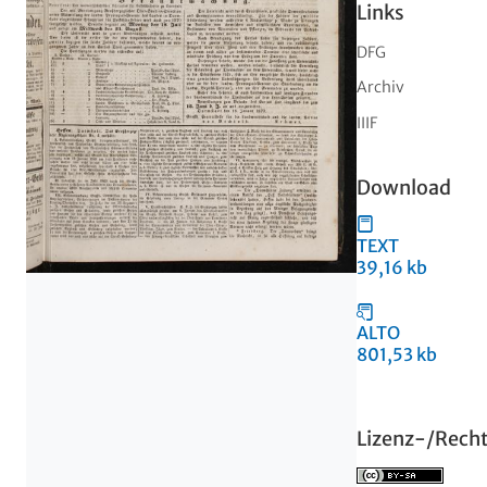
Links
DFG
Archiv
IIIF
Download
TEXT
39,16 kb
ALTO
801,53 kb
Lizenz-/Rech