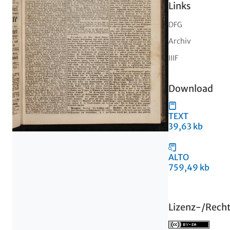
Links
DFG
Archiv
IIIF
Download
TEXT
39,63 kb
ALTO
759,49 kb
Lizenz-/Rech