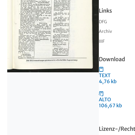
Links
DFG
Archiv
IIIF
Download
TEXT
4,76 kb
ALTO
106,67 kb
Lizenz-/Rech