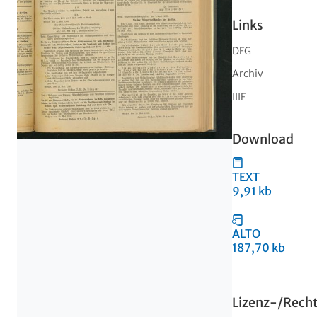
Links
DFG
Archiv
IIIF
Download
TEXT
9,91 kb
ALTO
187,70 kb
Lizenz-/Rech