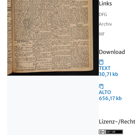
Links
DFG
Archiv
IIIF
Download
TEXT
30,71 kb
ALTO
656,17 kb
Lizenz-/Rech