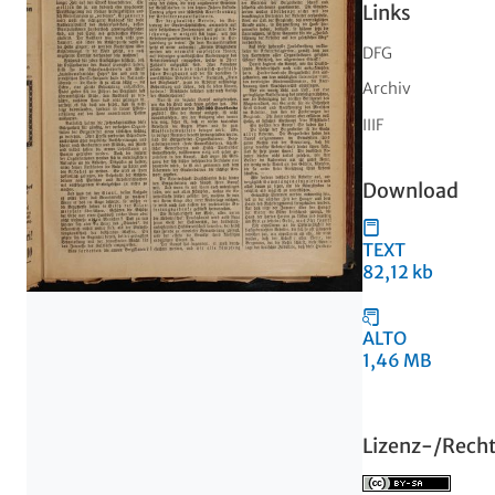
Links
DFG
Archiv
IIIF
Download
TEXT
82,12 kb
ALTO
1,46 MB
Lizenz-/Rech