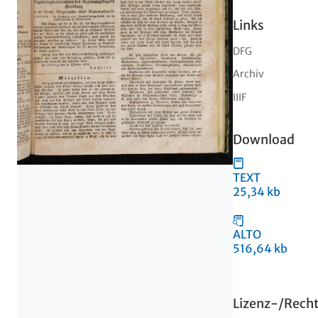
Links
DFG
Archiv
IIIF
Download
TEXT
25,34 kb
ALTO
516,64 kb
Lizenz-/Rech