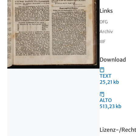
Links
DFG
Archiv
IIIF
Download
TEXT
25,21 kb
ALTO
513,23 kb
Lizenz-/Rech