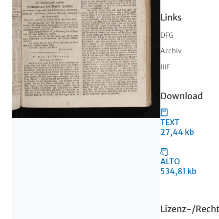
Links
DFG
Archiv
IIIF
Download
TEXT
27,44 kb
ALTO
534,81 kb
Lizenz-/Rech