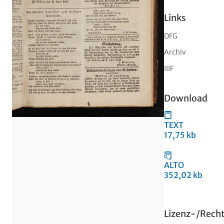
Links
DFG
Archiv
IIIF
Download
TEXT
17,75 kb
ALTO
352,02 kb
Lizenz-/Rech