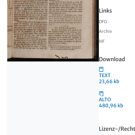
Links
DFG
Archiv
IIIF
Download
TEXT
23,66 kb
ALTO
480,96 kb
Lizenz-/Rech