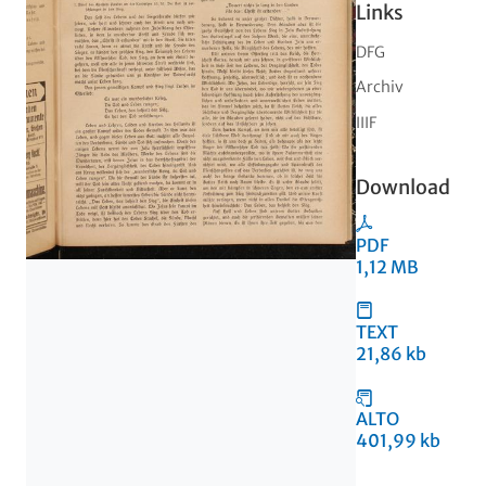
Links
DFG
Archiv
IIIF
Download
PDF
1,12 MB
TEXT
21,86 kb
ALTO
401,99 kb