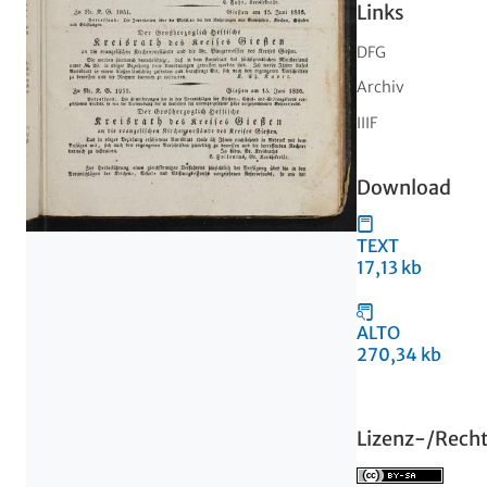
Links
DFG
Archiv
IIIF
Download
TEXT
17,13 kb
ALTO
270,34 kb
Lizenz-/Rech