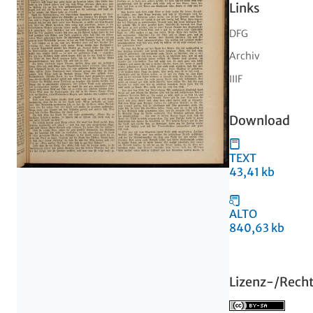
Links
DFG
Archiv
IIIF
Download
TEXT
43,41 kb
ALTO
840,63 kb
Lizenz-/Rech