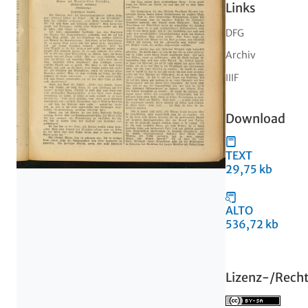
Links
DFG
Archiv
IIIF
Download
TEXT
29,75 kb
ALTO
536,72 kb
Lizenz-/Rech