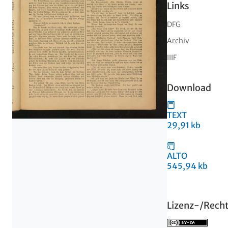
Links
DFG
Archiv
IIIF
Download
TEXT
29,91 kb
ALTO
545,94 kb
Lizenz-/Rech