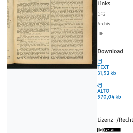
Links
DFG
Archiv
IIIF
Download
TEXT
31,52 kb
ALTO
570,04 kb
Lizenz-/Rech