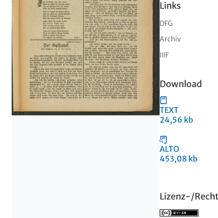
Links
DFG
Archiv
IIIF
Download
TEXT
24,56 kb
ALTO
453,08 kb
Lizenz-/Rech