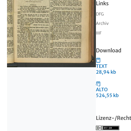
Links
DFG
Archiv
IIIF
Download
TEXT
28,94 kb
ALTO
524,55 kb
Lizenz-/Rech