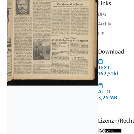
Links
DFG
Archiv
IIIF
Download
TEXT
162,51 kb
ALTO
3,26 MB
Lizenz-/Rech