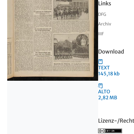
Links
DFG
Archiv
IIIF
Download
TEXT
145,18 kb
ALTO
2,82 MB
Lizenz-/Rech