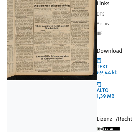
Links
DFG
Archiv
IIIF
Download
TEXT
69,44 kb
ALTO
1,39 MB
Lizenz-/Rech