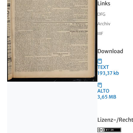
Links
DFG
Archiv
IIIF
Download
TEXT
193,37 kb
ALTO
3,65 MB
Lizenz-/Rech