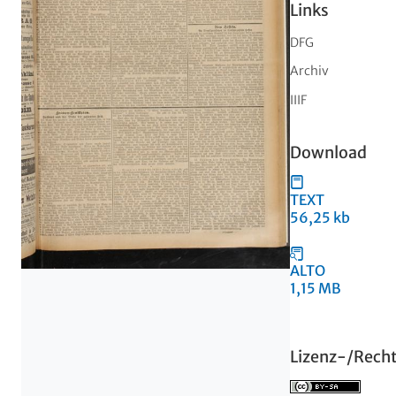
Links
DFG
Archiv
IIIF
Download
TEXT
56,25 kb
ALTO
1,15 MB
Lizenz-/Rech