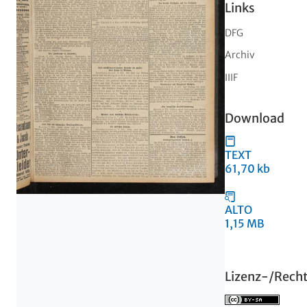
Links
DFG
Archiv
IIIF
Download
TEXT
61,70 kb
ALTO
1,15 MB
Lizenz-/Rech