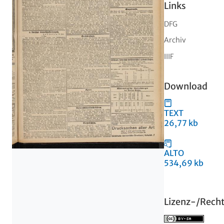
Links
DFG
Archiv
IIIF
Download
TEXT
26,77 kb
ALTO
534,69 kb
Lizenz-/Rech