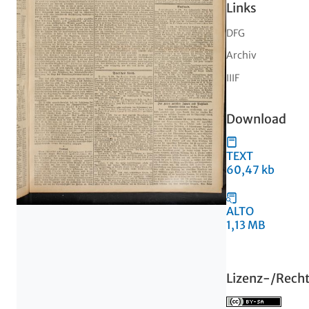
Links
DFG
Archiv
IIIF
Download
TEXT
60,47 kb
ALTO
1,13 MB
Lizenz-/Rech