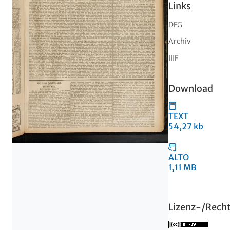
Links
DFG
Archiv
IIIF
Download
TEXT
54,27 kb
ALTO
1,11 MB
Lizenz-/Rech