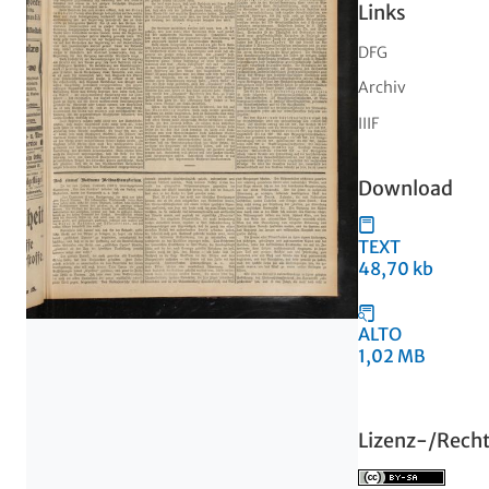
Links
DFG
Archiv
IIIF
Download
TEXT
48,70 kb
ALTO
1,02 MB
Lizenz-/Rech