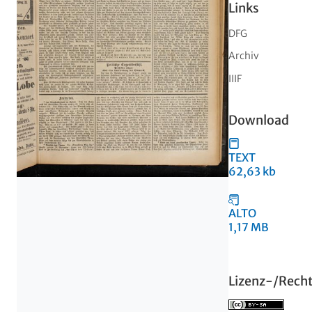
Links
DFG
Archiv
IIIF
Download
TEXT
62,63 kb
ALTO
1,17 MB
Lizenz-/Rech