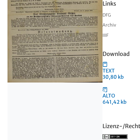
Links
DFG
Archiv
IIIF
Download
TEXT
30,80 kb
ALTO
641,42 kb
Lizenz-/Rech