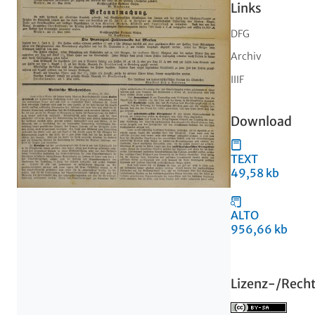
Links
DFG
Archiv
IIIF
Download
TEXT
49,58 kb
ALTO
956,66 kb
Lizenz-/Rech