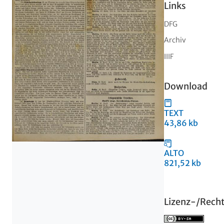
Links
DFG
Archiv
IIIF
Download
TEXT
43,86 kb
ALTO
821,52 kb
Lizenz-/Rech