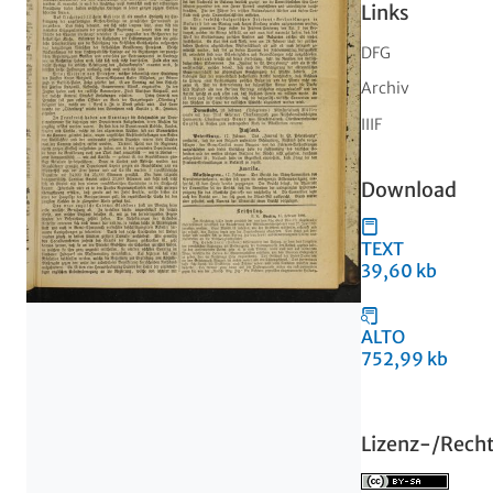
Links
DFG
Archiv
IIIF
Download
TEXT
39,60 kb
ALTO
752,99 kb
Lizenz-/Rech