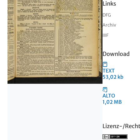
Links
DFG
Archiv
IIIF
Download
TEXT
53,02 kb
ALTO
1,02 MB
Lizenz-/Rech