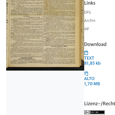
Links
DFG
Archiv
IIIF
Download
TEXT
81,85 kb
ALTO
1,70 MB
Lizenz-/Rech