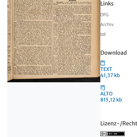
Links
DFG
Archiv
IIIF
Download
TEXT
41,37 kb
ALTO
815,12 kb
Lizenz-/Rech