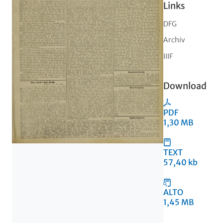
Links
DFG
Archiv
IIIF
Download
PDF
1,30 MB
TEXT
57,40 kb
ALTO
1,45 MB