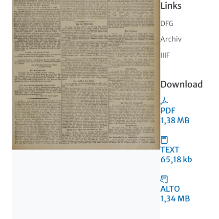
Links
DFG
Archiv
IIIF
Download
PDF
1,38 MB
TEXT
65,18 kb
ALTO
1,34 MB