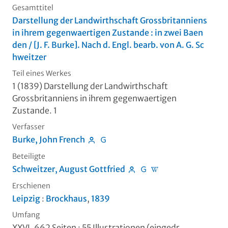
Gesamttitel
Darstellung der Landwirthschaft Grossbritanniens
in ihrem gegenwaertigen Zustande : in zwei Baen
den / [J. F. Burke]. Nach d. Engl. bearb. von A. G. Sc
hweitzer
Teil eines Werkes
1 (1839)
Darstellung der Landwirthschaft
Grossbritanniens in ihrem gegenwaertigen
Zustande. 1
Verfasser
Burke, John French
Beteiligte
Schweitzer, August Gottfried
Erschienen
Leipzig
:
Brockhaus
,
1839
Umfang
XXVI, 662 Seiten
: 55 Illustrationen (eingedr.