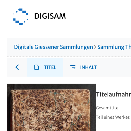
Digitale Giessener Sammlungen
Sammlung Th
TITEL
INHALT
Titelaufna
Gesamttitel
Teil eines Werkes