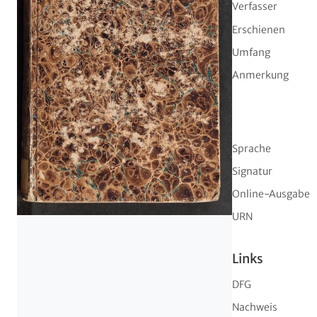
Verfasser
Erschienen
Umfang
Anmerkung
Sprache
Signatur
Online-Ausgabe
URN
Links
DFG
Nachweis