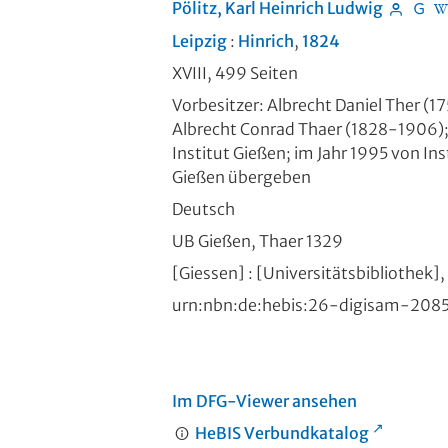
Pölitz, Karl Heinrich Ludwig
Leipzig
:
Hinrich
,
1824
XVIII, 499 Seiten
Vorbesitzer: Albrecht Daniel Ther (
Albrecht Conrad Thaer (1828-1906);
Institut Gießen; im Jahr 1995 von In
Gießen übergeben
Deutsch
UB Gießen, Thaer 1329
[Giessen] : [Universitätsbibliothek]
urn:nbn:de:hebis:26-digisam-208
Im DFG-Viewer ansehen
HeBIS Verbundkatalog