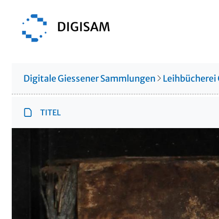
Digitale Giessener Sammlungen
Leihbücherei
TITEL