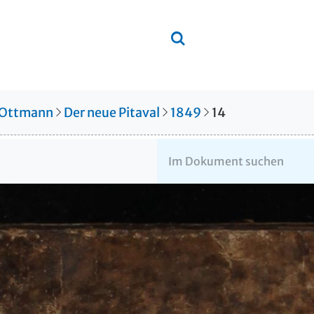
 Ottmann
Der neue Pitaval
1849
14