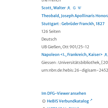
the French
Scott, Walter
Theobald, Joseph Apollinaris Honor
Stuttgart
:
Gebrüder Franckh
,
1827
126 Seiten
Deutsch
UB Gießen, Ott 901/25-12
Napoleon <I., Frankreich, Kaiser>
Giessen : Universitätsbibliothek, [2
urn:nbn:de:hebis:26-digisam-245
Im DFG-Viewer ansehen
HeBIS Verbundkatalog