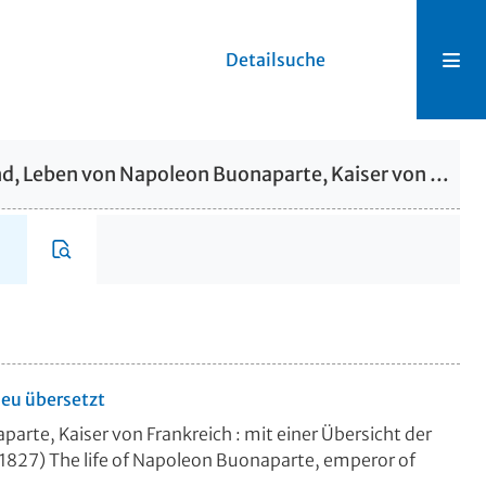
Detailsuche
41. Band, Leben von Napoleon Buonaparte, Kaiser von Frankreich : mit einer Übersicht der französischen Revolution : 12. Theil. The life of Napoleon Buonaparte, emperor of the French
neu übersetzt
rte, Kaiser von Frankreich : mit einer Übersicht der
 (1827)
The life of Napoleon Buonaparte, emperor of