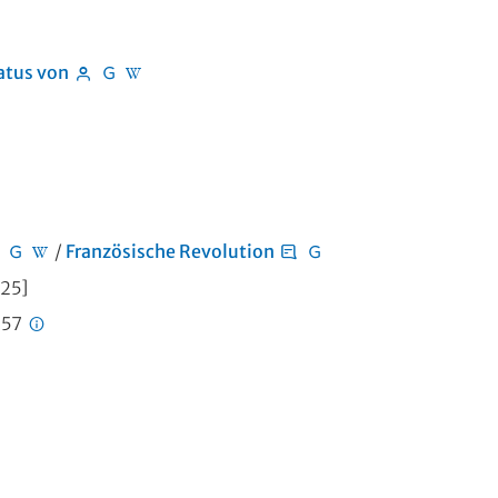
atus von
/
Französische Revolution
025]
257