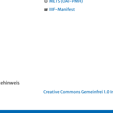
METS (OAI-PMH)
IIIF-Manifest
tehinweis
Creative Commons Gemeinfrei 1.0 In