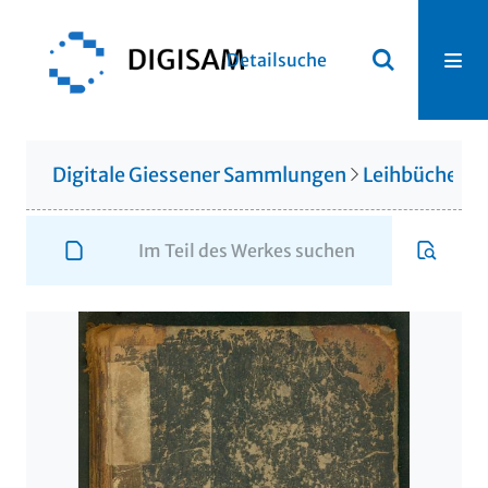
Detailsuche
Digitale Giessener Sammlungen
Leihbücherei