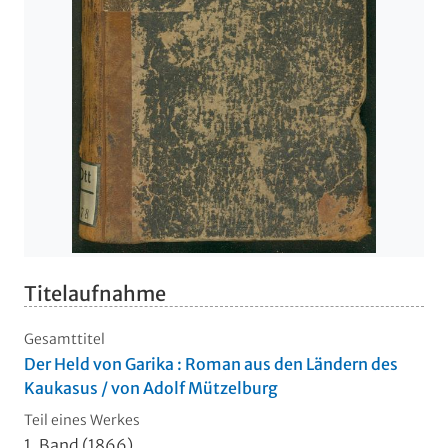
Titelaufnahme
Gesamttitel
Der Held von Garika : Roman aus den Ländern des
Kaukasus / von Adolf Mützelburg
Teil eines Werkes
1. Band (1866)