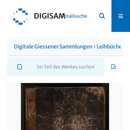
Detailsuche
Digitale Giessener Sammlungen
Leihbücherei