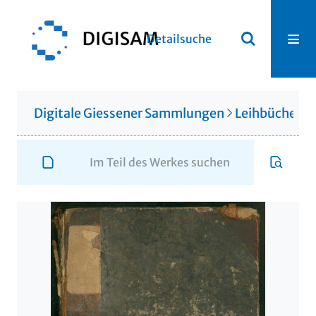
Detailsuche
Digitale Giessener Sammlungen
Leihbücherei