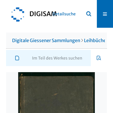
Detailsuche
Digitale Giessener Sammlungen
Leihbücherei