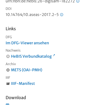
urn:nbn:de:hebis:26-digisam-182272
DOI
10.14764/10.aseas-2017.2-5
Links
DFG
Im DFG-Viewer ansehen
Nachweis
HeBIS Verbundkatalog
Archiv
METS (OAI-PMH)
IIIF
IIIF-Manifest
Download